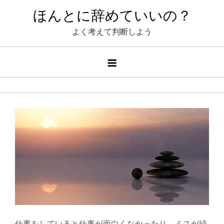
Skip
ほんとに辞めていいの？
to
よく考えて判断しよう
content
仕事をしていると仕事が面白くなかったり、ミスが続